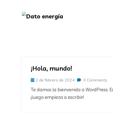
¡Hola, mundo!
2 de febrero de 2024
0 Comments
Te damos la bienvenida a WordPress. Es
¡luego empieza a escribir!