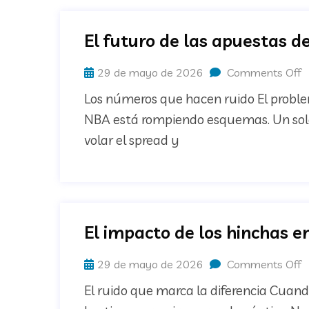
El futuro de las apuestas d
29 de mayo de 2026
Comments Off
Los números que hacen ruido El problem
NBA está rompiendo esquemas. Un solo 
volar el spread y
El impacto de los hinchas en
29 de mayo de 2026
Comments Off
El ruido que marca la diferencia Cuando