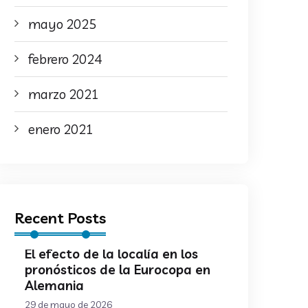
mayo 2025
febrero 2024
marzo 2021
enero 2021
Recent Posts
El efecto de la localía en los
pronósticos de la Eurocopa en
Alemania
29 de mayo de 2026