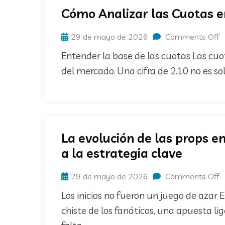
Cómo Analizar las Cuotas e
29 de mayo de 2026
Comments Off
Entender la base de las cuotas Las cuot
del mercado. Una cifra de 2.10 no es s
La evolución de las props en
a la estrategia clave
29 de mayo de 2026
Comments Off
Los inicios no fueron un juego de azar 
chiste de los fanáticos, una apuesta li