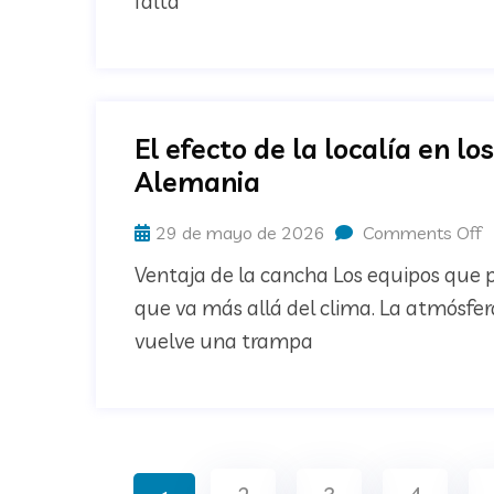
falta
El efecto de la localía en l
Alemania
29 de mayo de 2026
Comments Off
Ventaja de la cancha Los equipos que 
que va más allá del clima. La atmósfera
vuelve una trampa