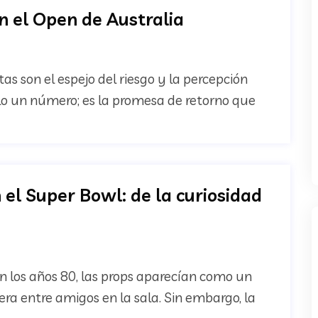
n el Open de Australia
as son el espejo del riesgo y la percepción
olo un número; es la promesa de retorno que
 el Super Bowl: de la curiosidad
En los años 80, las props aparecían como un
gera entre amigos en la sala. Sin embargo, la